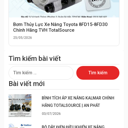
Bơm Thủy Lực Xe Nâng Toyota 8FD15-8FD30
Chính Hãng TVH TotalSource
25/05/2026
Tìm kiếm bài viết
Tìm
kiếm
Bài viết mới
cho:
BÌNH TÍCH ÁP XE NÂNG KALMAR CHÍNH
HÃNG TOTALSOURCE | AN PHÁT
03/07/2026
BỘ DÂY ĐIỆN ĐIỀU KHIỂN XE NÂNG