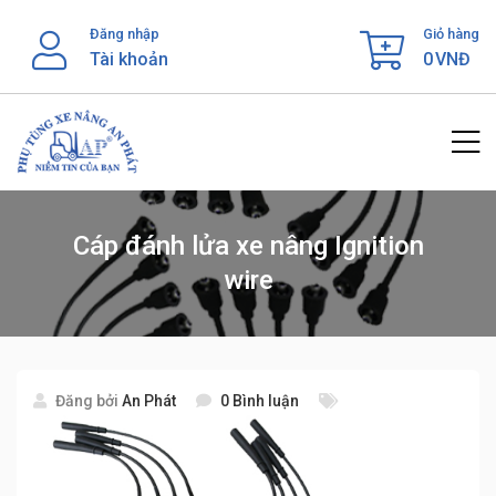
Skip
Đăng nhập
Giỏ hàng
to
Tài khoản
0
VNĐ
content
Cáp đánh lửa xe nâng Ignition
wire
Đăng bởi
An Phát
0 Bình luận