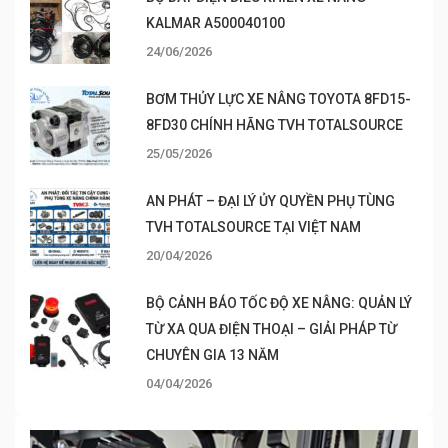
KALMAR A500040100
24/06/2026
BƠM THỦY LỰC XE NÂNG TOYOTA 8FD15-
8FD30 CHÍNH HÃNG TVH TOTALSOURCE
25/05/2026
AN PHÁT – ĐẠI LÝ ỦY QUYỀN PHỤ TÙNG
TVH TOTALSOURCE TẠI VIỆT NAM
20/04/2026
BỘ CẢNH BÁO TỐC ĐỘ XE NÂNG: QUẢN LÝ
TỪ XA QUA ĐIỆN THOẠI – GIẢI PHÁP TỪ
CHUYÊN GIA 13 NĂM
04/04/2026