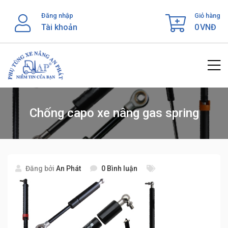
Skip
Đăng nhập
Giỏ hàng
to
Tài khoản
0
VNĐ
content
Chống capo xe nâng gas spring
Đăng bởi
An Phát
0 Bình luận