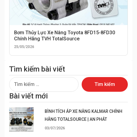
Bơm Thủy Lực Xe Nâng Toyota 8FD15-8FD30
Chính Hãng TVH TotalSource
25/05/2026
Tìm kiếm bài viết
Tìm
kiếm
Bài viết mới
cho:
BÌNH TÍCH ÁP XE NÂNG KALMAR CHÍNH
HÃNG TOTALSOURCE | AN PHÁT
03/07/2026