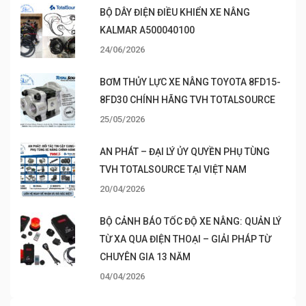
BỘ DÂY ĐIỆN ĐIỀU KHIỂN XE NÂNG
KALMAR A500040100
24/06/2026
BƠM THỦY LỰC XE NÂNG TOYOTA 8FD15-
8FD30 CHÍNH HÃNG TVH TOTALSOURCE
25/05/2026
AN PHÁT – ĐẠI LÝ ỦY QUYỀN PHỤ TÙNG
TVH TOTALSOURCE TẠI VIỆT NAM
20/04/2026
BỘ CẢNH BÁO TỐC ĐỘ XE NÂNG: QUẢN LÝ
TỪ XA QUA ĐIỆN THOẠI – GIẢI PHÁP TỪ
CHUYÊN GIA 13 NĂM
04/04/2026