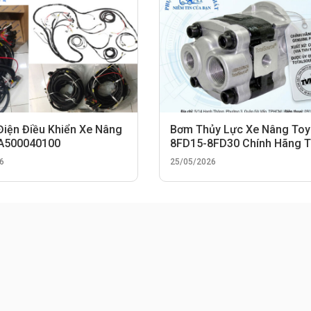
Điện Điều Khiển Xe Nâng
Bơm Thủy Lực Xe Nâng Toy
 A500040100
8FD15-8FD30 Chính Hãng 
TotalSource
6
25/05/2026