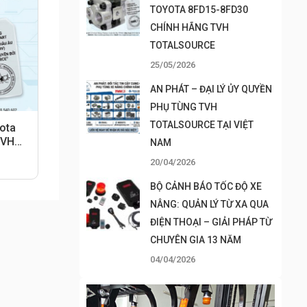
TOYOTA 8FD15-8FD30
CHÍNH HÃNG TVH
TOTALSOURCE
25/05/2026
AN PHÁT – ĐẠI LÝ ỦY QUYỀN
PHỤ TÙNG TVH
TOTALSOURCE TẠI VIỆT
ota
TVH
NAM
20/04/2026
BỘ CẢNH BÁO TỐC ĐỘ XE
NÂNG: QUẢN LÝ TỪ XA QUA
ĐIỆN THOẠI – GIẢI PHÁP TỪ
CHUYÊN GIA 13 NĂM
04/04/2026