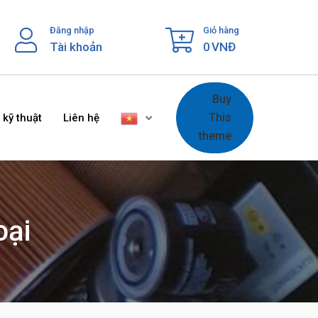
Đăng nhập
Giỏ hàng
Tài khoản
0
VNĐ
Buy
This
 kỹ thuật
Liên hệ
theme
oại