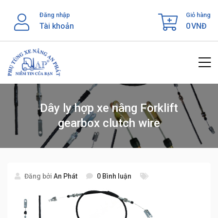
Skip
Đăng nhập
Giỏ hàng
to
Tài khoản
0
VNĐ
content
Dây ly hợp xe nâng Forklift
gearbox clutch wire
Đăng bởi
An Phát
0 Bình luận