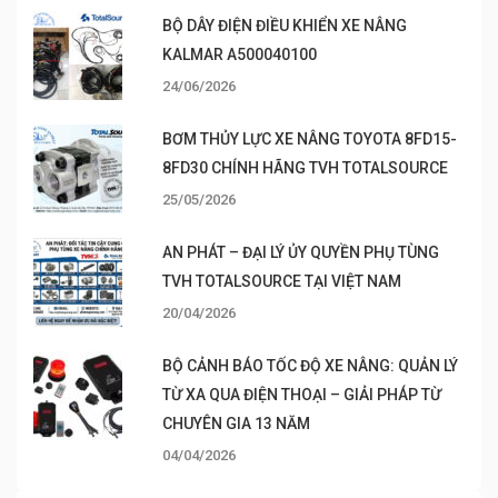
BỘ DÂY ĐIỆN ĐIỀU KHIỂN XE NÂNG
KALMAR A500040100
24/06/2026
BƠM THỦY LỰC XE NÂNG TOYOTA 8FD15-
8FD30 CHÍNH HÃNG TVH TOTALSOURCE
25/05/2026
AN PHÁT – ĐẠI LÝ ỦY QUYỀN PHỤ TÙNG
TVH TOTALSOURCE TẠI VIỆT NAM
20/04/2026
BỘ CẢNH BÁO TỐC ĐỘ XE NÂNG: QUẢN LÝ
TỪ XA QUA ĐIỆN THOẠI – GIẢI PHÁP TỪ
CHUYÊN GIA 13 NĂM
04/04/2026