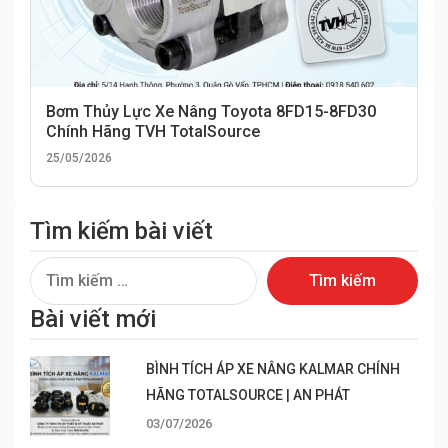
Bơm Thủy Lực Xe Nâng Toyota 8FD15-8FD30
Chính Hãng TVH TotalSource
25/05/2026
Tìm kiếm bài viết
Tìm
kiếm
Bài viết mới
cho:
BÌNH TÍCH ÁP XE NÂNG KALMAR CHÍNH
HÃNG TOTALSOURCE | AN PHÁT
03/07/2026