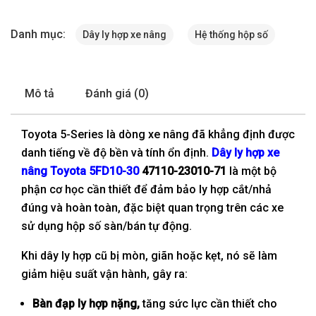
Danh mục:
Dây ly hợp xe nâng
Hệ thống hộp số
Mô tả
Đánh giá (0)
Toyota 5-Series là dòng xe nâng đã khẳng định được
danh tiếng về độ bền và tính ổn định.
Dây
ly hợp xe
nâng Toyota 5FD10-30
47110-23010-71
là một bộ
phận cơ học cần thiết để đảm bảo ly hợp cắt/nhả
đúng và hoàn toàn, đặc biệt quan trọng trên các xe
sử dụng hộp số sàn/bán tự động.
Khi dây ly hợp cũ bị mòn, giãn hoặc kẹt, nó sẽ làm
giảm hiệu suất vận hành, gây ra:
Bàn đạp ly hợp nặng,
tăng sức lực cần thiết cho