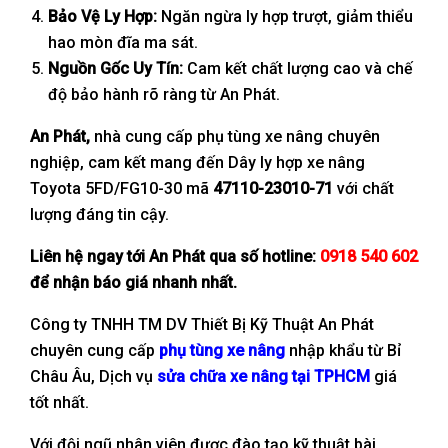
Bảo Vệ Ly Hợp:
Ngăn ngừa ly hợp trượt, giảm thiểu
hao mòn đĩa ma sát.
Nguồn Gốc Uy Tín:
Cam kết chất lượng cao và chế
độ bảo hành rõ ràng từ An Phát.
An Phát,
nhà cung cấp phụ tùng xe nâng chuyên
nghiệp, cam kết mang đến Dây ly hợp xe nâng
Toyota 5FD/FG10-30 mã
47110-23010-71
với chất
lượng đáng tin cậy.
Liên hệ ngay tới An Phát qua số hotline:
0918 540 602
để nhận báo giá nhanh nhất.
Công ty TNHH TM DV Thiết Bị Kỹ Thuật An Phát
chuyên cung cấp
phụ tùng xe nâng
nhập khẩu từ Bỉ
Châu Âu, Dịch vụ
sửa chữa xe nâng tại TPHCM
giá
tốt nhất.
Với đội ngũ nhân viên được đào tạo kỹ thuật bài