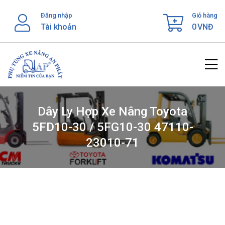
Skip
Đăng nhập
Giỏ hàng
to
Tài khoản
0
VNĐ
content
Dây Ly Hợp Xe Nâng Toyota
5FD10-30 / 5FG10-30 47110-
23010-71