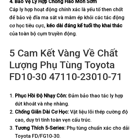
4. Bảo Vệ Ly Hợp Chống Hao Mòn Sớm
Cáp ly hợp hoạt động chính xác là yếu tố then chốt
để bảo vệ đĩa ma sát và mâm ép khỏi các tác động
cơ học tiêu cực,
kéo dài đáng kể tuổi thọ khai thác
của toàn bộ cụm truyền động.
5 Cam Kết Vàng Về Chất
Lượng Phụ Tùng Toyota
FD10-30 47110-23010-71
Phục Hồi Độ Nhạy Côn:
Đảm bảo thao tác ly hợp
dứt khoát và nhẹ nhàng.
Chống Giãn Dài Cơ Học:
Vật liệu lõi thép cường độ
cao, duy trì tính toàn vẹn cấu trúc.
Tương Thích 5-Series:
Phụ tùng chuẩn xác cho dải
Toyota FD/FG10-30.