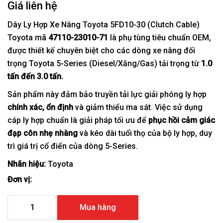
Giá liên hệ
Dây Ly Hợp Xe Nâng Toyota 5FD10-30 (Clutch Cable)
Toyota mã
47110-23010-71
là phụ tùng tiêu chuẩn OEM,
được thiết kế chuyên biệt cho các dòng xe nâng đối
trọng Toyota 5-Series (Diesel/Xăng/Gas) tải trọng từ
1.0
tấn đến 3.0 tấn.
Sản phẩm này đảm bảo truyền tải lực giải phóng ly hợp
chính xác, ổn định
và giảm thiểu ma sát. Việc sử dụng
cáp ly hợp chuẩn là giải pháp tối ưu để
phục hồi cảm giác
đạp côn nhẹ nhàng
và kéo dài tuổi thọ của bộ ly hợp, duy
trì giá trị cổ điển của dòng 5-Series.
Nhãn hiệu:
Toyota
Đơn vị:
Dây Ly Hợp Xe Nâng Toyota 5FD10-30 / 5FG10-30 47110-
Mua hàng
23010-71 số lượng