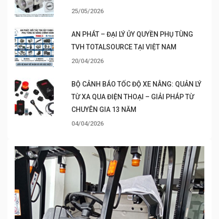
25/05/2026
AN PHÁT – ĐẠI LÝ ỦY QUYỀN PHỤ TÙNG
TVH TOTALSOURCE TẠI VIỆT NAM
20/04/2026
BỘ CẢNH BÁO TỐC ĐỘ XE NÂNG: QUẢN LÝ
TỪ XA QUA ĐIỆN THOẠI – GIẢI PHÁP TỪ
CHUYÊN GIA 13 NĂM
04/04/2026