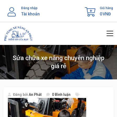
Skip
Đăng nhập
Giỏ hàng
to
Tài khoản
0
VNĐ
content
Sửa chữa xe nâng chuyên nghiệp
giá rẻ
Đăng bởi
An Phát
0 Bình luận