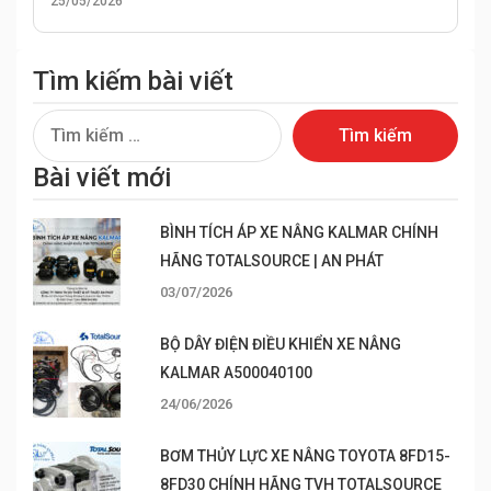
25/05/2026
Tìm kiếm bài viết
Tìm
kiếm
Bài viết mới
cho:
BÌNH TÍCH ÁP XE NÂNG KALMAR CHÍNH
HÃNG TOTALSOURCE | AN PHÁT
03/07/2026
BỘ DÂY ĐIỆN ĐIỀU KHIỂN XE NÂNG
KALMAR A500040100
24/06/2026
BƠM THỦY LỰC XE NÂNG TOYOTA 8FD15-
8FD30 CHÍNH HÃNG TVH TOTALSOURCE