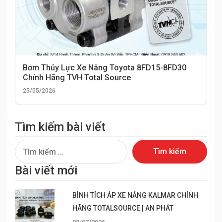
Bơm Thủy Lực Xe Nâng Toyota 8FD15-8FD30
Chính Hãng TVH Total Source
25/05/2026
Tìm kiếm bài viết
Tìm
kiếm
Bài viết mới
cho:
BÌNH TÍCH ÁP XE NÂNG KALMAR CHÍNH
HÃNG TOTALSOURCE | AN PHÁT