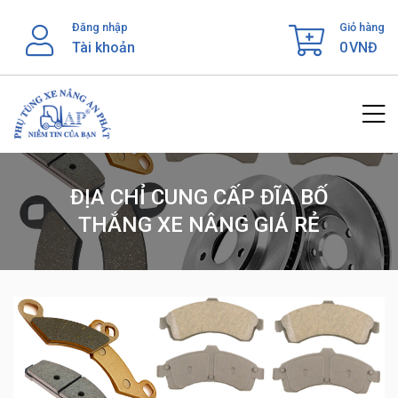
Skip
Đăng nhập
Giỏ hàng
to
Tài khoản
0
VNĐ
content
ĐỊA CHỈ CUNG CẤP ĐĨA BỐ
THẮNG XE NÂNG GIÁ RẺ