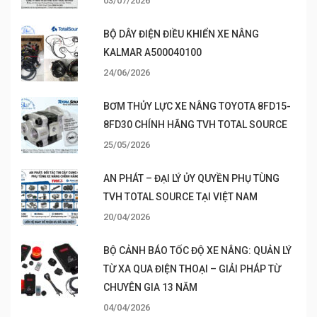
03/07/2026
BỘ DÂY ĐIỆN ĐIỀU KHIỂN XE NÂNG
KALMAR A500040100
24/06/2026
BƠM THỦY LỰC XE NÂNG TOYOTA 8FD15-
8FD30 CHÍNH HÃNG TVH TOTAL SOURCE
25/05/2026
AN PHÁT – ĐẠI LÝ ỦY QUYỀN PHỤ TÙNG
TVH TOTAL SOURCE TẠI VIỆT NAM
20/04/2026
BỘ CẢNH BÁO TỐC ĐỘ XE NÂNG: QUẢN LÝ
TỪ XA QUA ĐIỆN THOẠI – GIẢI PHÁP TỪ
CHUYÊN GIA 13 NĂM
04/04/2026