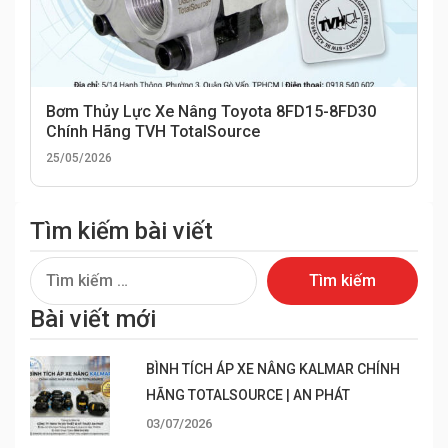
Bơm Thủy Lực Xe Nâng Toyota 8FD15-8FD30
Chính Hãng TVH TotalSource
25/05/2026
Tìm kiếm bài viết
Tìm
kiếm
Bài viết mới
cho:
BÌNH TÍCH ÁP XE NÂNG KALMAR CHÍNH
HÃNG TOTALSOURCE | AN PHÁT
03/07/2026