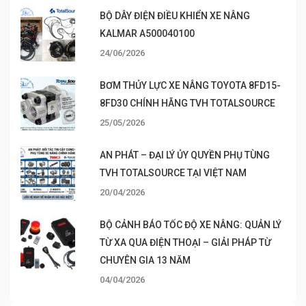
BỘ DÂY ĐIỆN ĐIỀU KHIỂN XE NÂNG
KALMAR A500040100
24/06/2026
BƠM THỦY LỰC XE NÂNG TOYOTA 8FD15-
8FD30 CHÍNH HÃNG TVH TOTALSOURCE
25/05/2026
AN PHÁT – ĐẠI LÝ ỦY QUYỀN PHỤ TÙNG
TVH TOTALSOURCE TẠI VIỆT NAM
20/04/2026
BỘ CẢNH BÁO TỐC ĐỘ XE NÂNG: QUẢN LÝ
TỪ XA QUA ĐIỆN THOẠI – GIẢI PHÁP TỪ
CHUYÊN GIA 13 NĂM
04/04/2026