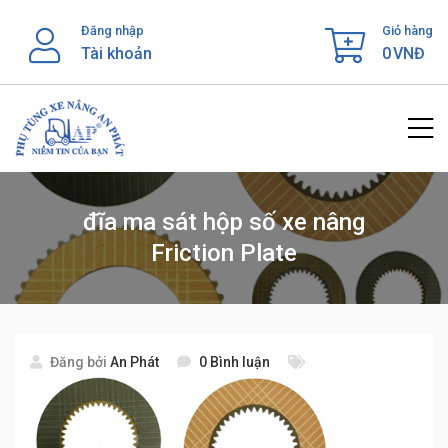
Skip
Đăng nhập
Giỏ hàng
to
Tài khoản
0
VNĐ
content
đĩa ma sát hộp số xe nâng
Friction Plate
Đăng bởi
An Phát
0 Bình luận