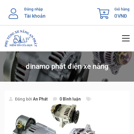
Skip
Đăng nhập
Giỏ hàng
to
Tài khoản
0
VNĐ
content
dinamo phát điện xe nâng
Đăng bởi
An Phát
0 Bình luận