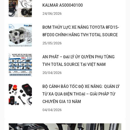
KALMAR A500040100
24/06/2026
BƠM THỦY LỰC XE NÂNG TOYOTA 8FD15-
8FD30 CHÍNH HÃNG TVH TOTAL SOURCE
25/05/2026
AN PHÁT – ĐẠI LÝ ỦY QUYỀN PHỤ TÙNG
TVH TOTAL SOURCE TẠI VIỆT NAM
20/04/2026
BỘ CẢNH BÁO TỐC ĐỘ XE NÂNG: QUẢN LÝ
TỪ XA QUA ĐIỆN THOẠI – GIẢI PHÁP TỪ
CHUYÊN GIA 13 NĂM
04/04/2026