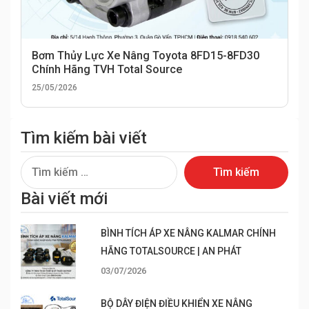
Bơm Thủy Lực Xe Nâng Toyota 8FD15-8FD30
Chính Hãng TVH Total Source
25/05/2026
Tìm kiếm bài viết
Tìm
kiếm
Bài viết mới
cho:
BÌNH TÍCH ÁP XE NÂNG KALMAR CHÍNH
HÃNG TOTALSOURCE | AN PHÁT
03/07/2026
BỘ DÂY ĐIỆN ĐIỀU KHIỂN XE NÂNG