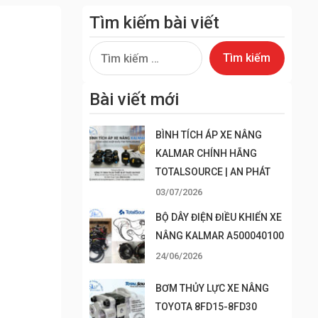
Tìm kiếm bài viết
Tìm
kiếm
cho:
Bài viết mới
BÌNH TÍCH ÁP XE NÂNG
KALMAR CHÍNH HÃNG
TOTALSOURCE | AN PHÁT
03/07/2026
BỘ DÂY ĐIỆN ĐIỀU KHIỂN XE
NÂNG KALMAR A500040100
24/06/2026
BƠM THỦY LỰC XE NÂNG
TOYOTA 8FD15-8FD30