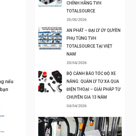
CHÍNH HÃNG TVH
TOTALSOURCE
25/05/2026
AN PHÁT – ĐẠI LÝ ỦY QUYỀN
PHỤ TÙNG TVH
TOTALSOURCE TẠI VIỆT
NAM
20/04/2026
BỘ CẢNH BÁO TỐC ĐỘ XE
ng nếu
NÂNG: QUẢN LÝ TỪ XA QUA
 bạn
ĐIỆN THOẠI – GIẢI PHÁP TỪ
CHUYÊN GIA 13 NĂM
04/04/2026