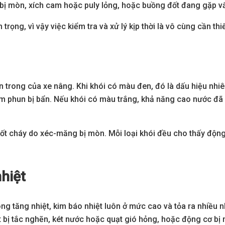
bị mòn, xích cam hoặc puly lỏng, hoặc buồng đốt đang gặp v
ng, vì vậy việc kiểm tra và xử lý kịp thời là vô cùng cần thiế
ên trong của xe nâng. Khi khói có màu đen, đó là dấu hiệu nhiê
im phun bị bẩn. Nếu khói có màu trắng, khả năng cao nước đã 
ị đốt cháy do xéc-măng bị mòn. Mỗi loại khói đều cho thấy độn
hiệt
 tăng nhiệt, kim báo nhiệt luôn ở mức cao và tỏa ra nhiều nh
 bị tắc nghẽn, két nước hoặc quạt gió hỏng, hoặc động cơ bị