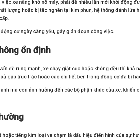
 việc xe nâng khó nổ máy, phải đề nhiều lần mới khởi động đư
hất lượng hoặc bị tắc nghẽn tại kim phun, hệ thống đánh lửa h
cấp.
n động cơ ngày càng yếu, gây gián đoạn công việc.
không ổn định
 vấn đề rung mạnh, xe chạy giật cục hoặc không đều thì khả 
xả gặp trục trặc hoặc các chi tiết bên trong động cơ đã bị h
hành mà còn ảnh hưởng đến các bộ phận khác của xe, khiến ch
thường
ít hoặc tiếng kim loại va chạm là dấu hiệu điển hình của sự hư