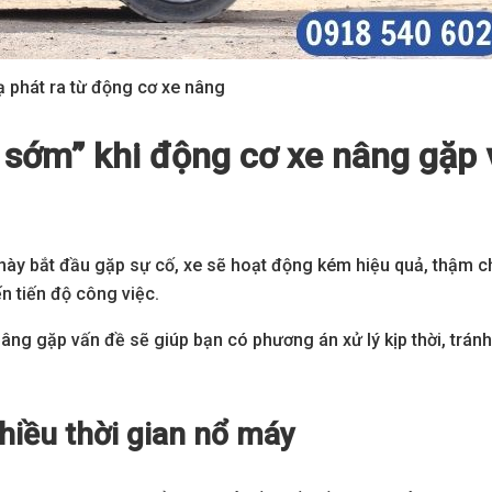
ạ phát ra từ động cơ xe nâng
 sớm” khi động cơ xe nâng gặp 
n này bắt đầu gặp sự cố, xe sẽ hoạt động kém hiệu quả, thậm c
 tiến độ công việc.
nâng gặp vấn đề sẽ giúp bạn có phương án xử lý kịp thời, trán
hiều thời gian nổ máy