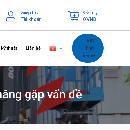
Đăng nhập
Giỏ hàng
Tài khoản
0
VNĐ
Buy
This
 kỹ thuật
Liên hệ
theme
nâng gặp vấn đề