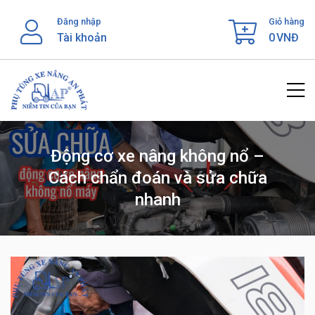
Skip
Đăng nhập
Giỏ hàng
to
Tài khoản
0
VNĐ
content
Động cơ xe nâng không nổ –
Cách chẩn đoán và sửa chữa
nhanh