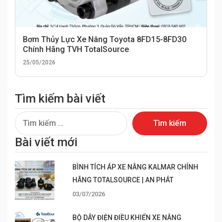
Bơm Thủy Lực Xe Nâng Toyota 8FD15-8FD30
Chính Hãng TVH TotalSource
25/05/2026
Tìm kiếm bài viết
Tìm
kiếm
Bài viết mới
cho:
BÌNH TÍCH ÁP XE NÂNG KALMAR CHÍNH
HÃNG TOTALSOURCE | AN PHÁT
03/07/2026
BỘ DÂY ĐIỆN ĐIỀU KHIỂN XE NÂNG