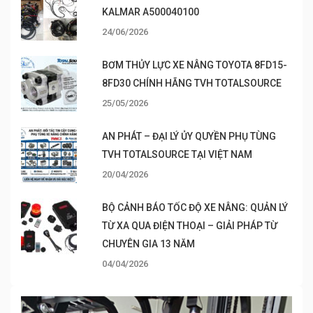
KALMAR A500040100
24/06/2026
BƠM THỦY LỰC XE NÂNG TOYOTA 8FD15-
8FD30 CHÍNH HÃNG TVH TOTALSOURCE
25/05/2026
AN PHÁT – ĐẠI LÝ ỦY QUYỀN PHỤ TÙNG
TVH TOTALSOURCE TẠI VIỆT NAM
20/04/2026
BỘ CẢNH BÁO TỐC ĐỘ XE NÂNG: QUẢN LÝ
TỪ XA QUA ĐIỆN THOẠI – GIẢI PHÁP TỪ
CHUYÊN GIA 13 NĂM
04/04/2026