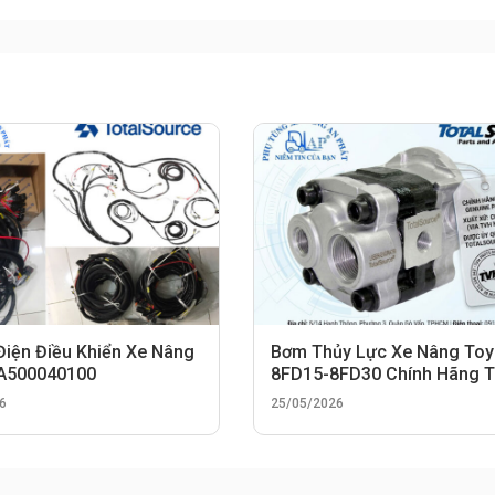
Điện Điều Khiển Xe Nâng
Bơm Thủy Lực Xe Nâng Toy
 A500040100
8FD15-8FD30 Chính Hãng 
TotalSource
6
25/05/2026