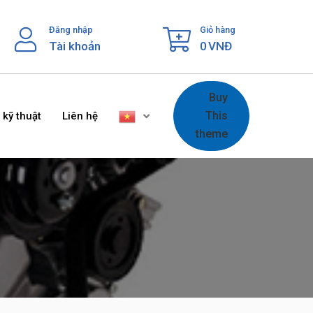
Đăng nhập
Giỏ hàng
Tài khoản
0
VNĐ
Buy
This
 kỹ thuật
Liên hệ
theme