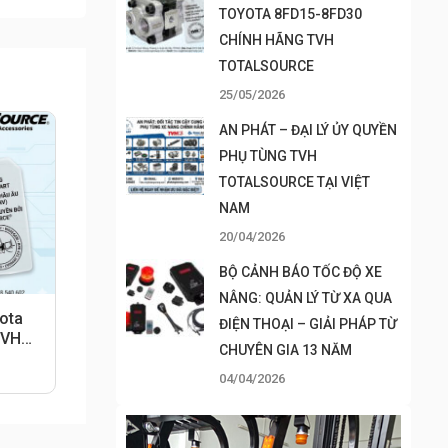
TOYOTA 8FD15-8FD30
CHÍNH HÃNG TVH
TOTALSOURCE
25/05/2026
AN PHÁT – ĐẠI LÝ ỦY QUYỀN
PHỤ TÙNG TVH
TOTALSOURCE TẠI VIỆT
NAM
20/04/2026
BỘ CẢNH BÁO TỐC ĐỘ XE
NÂNG: QUẢN LÝ TỪ XA QUA
ota
ĐIỆN THOẠI – GIẢI PHÁP TỪ
TVH
CHUYÊN GIA 13 NĂM
04/04/2026