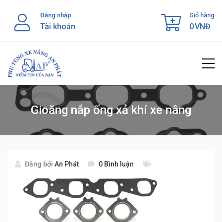
Skip
Đăng nhập
Giỏ hàng
to
Tài khoản
0
VNĐ
content
Gioăng nắp ống xả khí xe nâng
Đăng bởi
An Phát
0 Bình luận