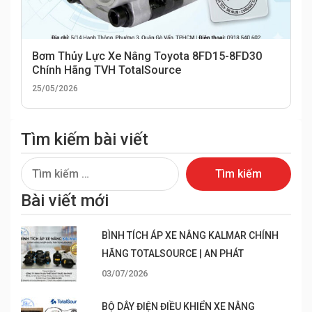
Bơm Thủy Lực Xe Nâng Toyota 8FD15-8FD30
Chính Hãng TVH TotalSource
25/05/2026
Tìm kiếm bài viết
Tìm
kiếm
Bài viết mới
cho:
BÌNH TÍCH ÁP XE NÂNG KALMAR CHÍNH
HÃNG TOTALSOURCE | AN PHÁT
03/07/2026
BỘ DÂY ĐIỆN ĐIỀU KHIỂN XE NÂNG