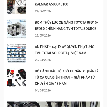
KALMAR A500040100
24/06/2026
BƠM THỦY LỰC XE NÂNG TOYOTA 8FD15-
8FD30 CHÍNH HÃNG TVH TOTALSOURCE
25/05/2026
AN PHÁT – ĐẠI LÝ ỦY QUYỀN PHỤ TÙNG
TVH TOTALSOURCE TẠI VIỆT NAM
20/04/2026
BỘ CẢNH BÁO TỐC ĐỘ XE NÂNG: QUẢN LÝ
TỪ XA QUA ĐIỆN THOẠI – GIẢI PHÁP TỪ
CHUYÊN GIA 13 NĂM
04/04/2026