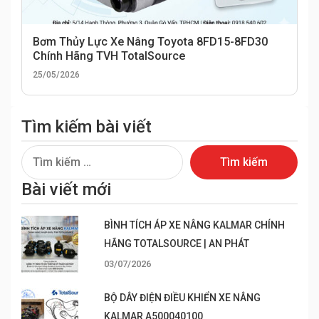
Bơm Thủy Lực Xe Nâng Toyota 8FD15-8FD30
Chính Hãng TVH TotalSource
25/05/2026
Tìm kiếm bài viết
Tìm
kiếm
Bài viết mới
cho:
BÌNH TÍCH ÁP XE NÂNG KALMAR CHÍNH
HÃNG TOTALSOURCE | AN PHÁT
03/07/2026
BỘ DÂY ĐIỆN ĐIỀU KHIỂN XE NÂNG
KALMAR A500040100