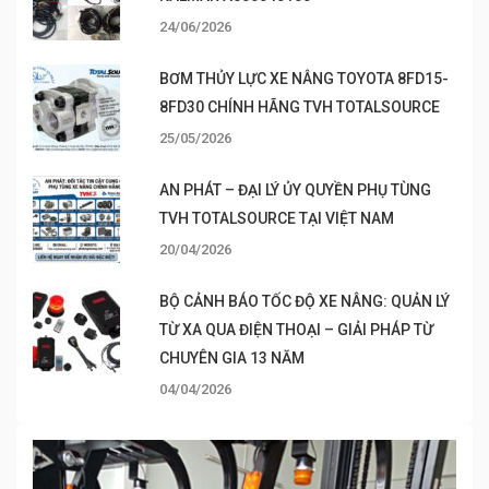
24/06/2026
BƠM THỦY LỰC XE NÂNG TOYOTA 8FD15-
8FD30 CHÍNH HÃNG TVH TOTALSOURCE
25/05/2026
AN PHÁT – ĐẠI LÝ ỦY QUYỀN PHỤ TÙNG
TVH TOTALSOURCE TẠI VIỆT NAM
20/04/2026
BỘ CẢNH BÁO TỐC ĐỘ XE NÂNG: QUẢN LÝ
TỪ XA QUA ĐIỆN THOẠI – GIẢI PHÁP TỪ
CHUYÊN GIA 13 NĂM
04/04/2026