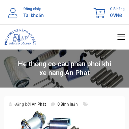
Skip
Đăng nhập
Giỏ hàng
to
Tài khoản
0
VNĐ
content
He thong co cau phan phoi khi
xe nang An Phat
Đăng bởi
An Phát
0 Bình luận