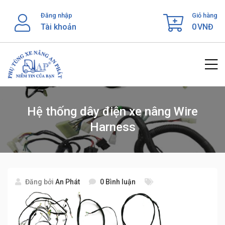
Skip
Đăng nhập
Giỏ hàng
to
Tài khoản
0
VNĐ
content
Hệ thống dây điện xe nâng Wire
Harness
Đăng bởi
An Phát
0 Bình luận