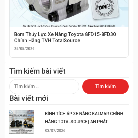
Bơm Thủy Lực Xe Nâng Toyota 8FD15-8FD30
Chính Hãng TVH TotalSource
25/05/2026
Tìm kiếm bài viết
Tìm
kiếm
Bài viết mới
cho:
BÌNH TÍCH ÁP XE NÂNG KALMAR CHÍNH
HÃNG TOTALSOURCE | AN PHÁT
03/07/2026