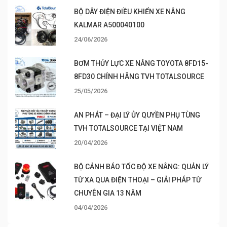
BỘ DÂY ĐIỆN ĐIỀU KHIỂN XE NÂNG
KALMAR A500040100
24/06/2026
BƠM THỦY LỰC XE NÂNG TOYOTA 8FD15-
8FD30 CHÍNH HÃNG TVH TOTALSOURCE
25/05/2026
AN PHÁT – ĐẠI LÝ ỦY QUYỀN PHỤ TÙNG
TVH TOTALSOURCE TẠI VIỆT NAM
20/04/2026
BỘ CẢNH BÁO TỐC ĐỘ XE NÂNG: QUẢN LÝ
TỪ XA QUA ĐIỆN THOẠI – GIẢI PHÁP TỪ
CHUYÊN GIA 13 NĂM
04/04/2026