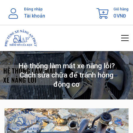
Skip
Đăng nhập
Giỏ hàng
to
Tài khoản
0
VNĐ
content
Hệ thống làm mát xe nâng lỗi?
Cách sửa chữa để tránh hỏng
động cơ