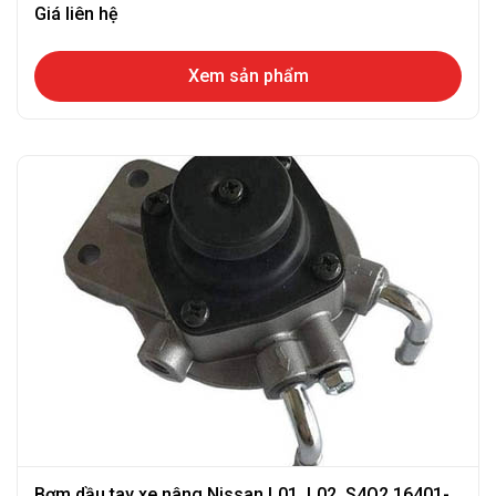
Giá liên hệ
Xem sản phẩm
Bơm dầu tay xe nâng Nissan L01, L02, S4Q2 16401-