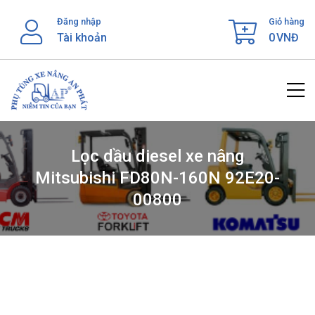
Skip
Đăng nhập
Giỏ hàng
to
Tài khoản
0
VNĐ
content
Lọc dầu diesel xe nâng
Mitsubishi FD80N-160N 92E20-
00800