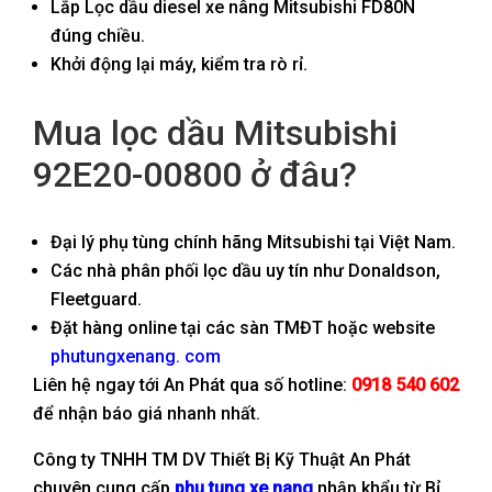
Lắp Lọc dầu diesel xe nâng Mitsubishi FD80N
đúng chiều.
Khởi động lại máy, kiểm tra rò rỉ.
Mua lọc dầu Mitsubishi
92E20-00800 ở đâu?
Đại lý phụ tùng chính hãng Mitsubishi tại Việt Nam.
Các nhà phân phối lọc dầu uy tín như Donaldson,
Fleetguard.
Đặt hàng online tại các sàn TMĐT hoặc website
phutungxenang. com
Liên hệ ngay tới An Phát qua số hotline:
0918 540 602
để nhận báo giá nhanh nhất.
Công ty TNHH TM DV Thiết Bị Kỹ Thuật An Phát
chuyên cung cấp
phu tung xe nang
nhập khẩu từ Bỉ