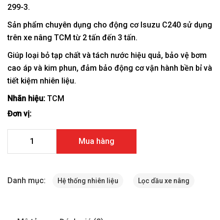
299-3.
Sản phẩm chuyên dụng cho động cơ Isuzu C240 sử dụng
trên xe nâng TCM từ 2 tấn đến 3 tấn.
Giúp loại bỏ tạp chất và tách nước hiệu quả, bảo vệ bơm
cao áp và kim phun, đảm bảo động cơ vận hành bền bỉ và
tiết kiệm nhiên liệu.
Nhãn hiệu:
TCM
Đơn vị:
Lọc dầu diesel xe nâng TCM FD20-30T6 Z-8-94369-299-3 
Mua hàng
lượng
Danh mục:
Hệ thống nhiên liệu
Lọc dầu xe nâng