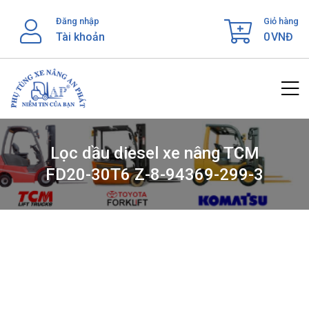
Skip
Đăng nhập
Giỏ hàng
to
Tài khoản
0
VNĐ
content
Lọc dầu diesel xe nâng TCM
FD20-30T6 Z-8-94369-299-3