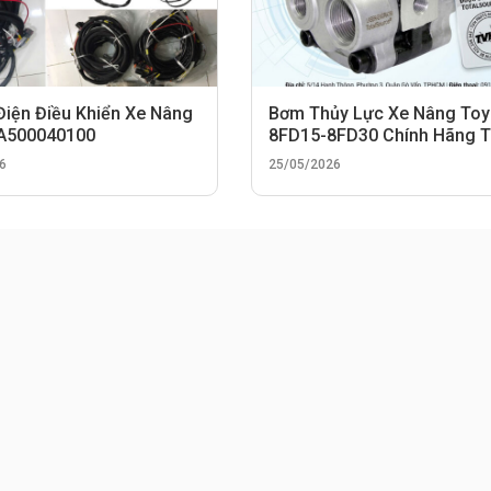
Điện Điều Khiển Xe Nâng
Bơm Thủy Lực Xe Nâng Toy
 A500040100
8FD15-8FD30 Chính Hãng 
TotalSource
6
25/05/2026