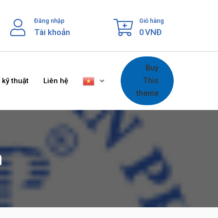
Đăng nhập
Giỏ hàng
Tài khoản
0
VNĐ
Buy
This
 kỹ thuật
Liên hệ
theme
m