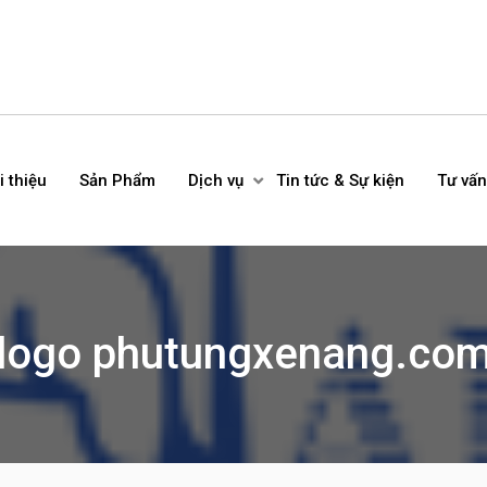
i thiệu
Sản Phẩm
Dịch vụ
Tin tức & Sự kiện
Tư vấn
logo phutungxenang.co