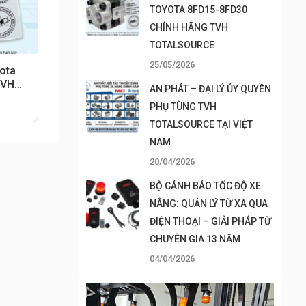
TOYOTA 8FD15-8FD30
CHÍNH HÃNG TVH
TOTALSOURCE
25/05/2026
ota
TVH
AN PHÁT – ĐẠI LÝ ỦY QUYỀN
PHỤ TÙNG TVH
TOTALSOURCE TẠI VIỆT
NAM
20/04/2026
BỘ CẢNH BÁO TỐC ĐỘ XE
NÂNG: QUẢN LÝ TỪ XA QUA
ĐIỆN THOẠI – GIẢI PHÁP TỪ
CHUYÊN GIA 13 NĂM
04/04/2026