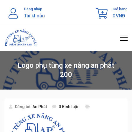
Skip
Đăng nhập
Giỏ hàng
to
Tài khoản
0
VNĐ
content
Logo phụ tùng xe nâng an phát
200
Đăng bởi
An Phát
0 Bình luận