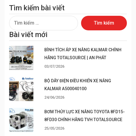
Tìm kiếm bài viết
Tìm
kiếm
Bài viết mới
cho:
BÌNH TÍCH ÁP XE NÂNG KALMAR CHÍNH
HÃNG TOTALSOURCE | AN PHÁT
03/07/2026
BỘ DÂY ĐIỆN ĐIỀU KHIỂN XE NÂNG
KALMAR A500040100
24/06/2026
BƠM THỦY LỰC XE NÂNG TOYOTA 8FD15-
8FD30 CHÍNH HÃNG TVH TOTALSOURCE
25/05/2026