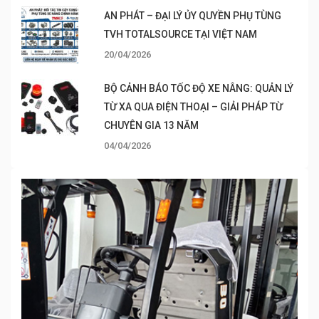
AN PHÁT – ĐẠI LÝ ỦY QUYỀN PHỤ TÙNG
TVH TOTALSOURCE TẠI VIỆT NAM
20/04/2026
BỘ CẢNH BÁO TỐC ĐỘ XE NÂNG: QUẢN LÝ
TỪ XA QUA ĐIỆN THOẠI – GIẢI PHÁP TỪ
CHUYÊN GIA 13 NĂM
04/04/2026