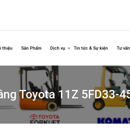
i thiệu
Sản Phẩm
Dịch vụ
Tin tức & Sự kiện
Tư vấn
nâng Toyota 11Z 5FD33-4