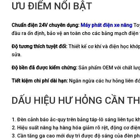
ƯU ĐIỂM NỔI BẬT
Chuẩn điện 24V chuyên dụng:
Máy phát điện xe nâng
Toy
đầu ra ổn định, bảo vệ an toàn cho các bảng mạch điện 
Độ tương thích tuyệt đối:
Thiết kế cơ khí và điện học khớ
sửa.
Độ bền đã được kiểm chứng:
Sản phẩm OEM với chất lượng
Tiết kiệm chi phí dài hạn:
Ngăn ngừa các hư hỏng liên đới
DẤU HIỆU HƯ HỎNG CẦN TH
Đèn cảnh báo ắc-quy trên bảng táp-lô sáng liên tục k
Hiệu suất nâng hạ hàng hóa giảm rõ rệt, động cơ điệ
Cần tăng ga cao mới duy trì được độ sáng của đèn ph