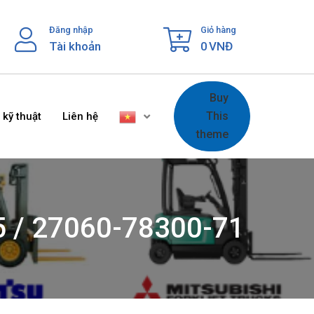
Đăng nhập
Giỏ hàng
Tài khoản
0
VNĐ
Buy
This
 kỹ thuật
Liên hệ
theme
5 / 27060-78300-71