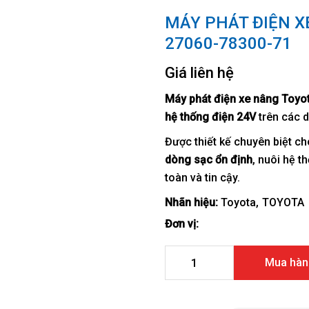
MÁY PHÁT ĐIỆN X
27060-78300-71
Giá liên hệ
Máy phát điện xe nâng Toy
hệ thống điện 24V
trên các 
Được thiết kế chuyên biệt 
dòng sạc ổn định
, nuôi hệ t
toàn và tin cậy.
Nhãn hiệu:
Toyota
TOYOTA
Đơn vị:
Máy phát điện xe nâng Toyo
Mua hàn