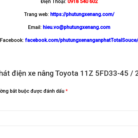
Điện Thoại:
0918 540 602
Trang web:
https://phutungxenang.com/
Email:
hieu.vo@phutungxenang.com
Facebook:
facebook.com/phutungxenanganphatTotalSouce
 phát điện xe nâng Toyota 11Z 5FD33-45 
ường bắt buộc được đánh dấu
*