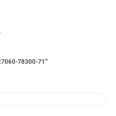
/
/ 27060-78300-71”