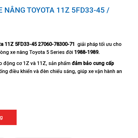
E NÂNG TOYOTA 11Z 5FD33-45 /
ota 11Z 5FD33-45 27060-78300-71
giải pháp tối ưu cho
dòng xe nâng Toyota 5 Series đời
1988-1989.
cho động cơ 1Z và 11Z, sản phẩm
đảm bảo cung cấp
hống điều khiển và đèn chiếu sáng, giúp xe vận hành an
ta 11Z 5FD33-45 / 27060-78300-71 số lượng
g