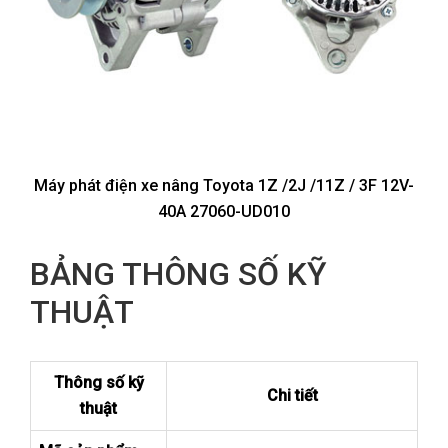
Máy phát điện xe nâng Toyota 1Z /2J /11Z / 3F 12V-
40A 27060-UD010
BẢNG THÔNG SỐ KỸ
THUẬT
Thông số kỹ
Chi tiết
thuật