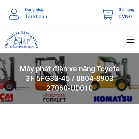
Skip
Đăng nhập
Giỏ hàng
to
Tài khoản
0
VNĐ
content
Máy phát điện xe nâng Toyota
3F 5FG33-45 / 8804-8903
27060-UD010