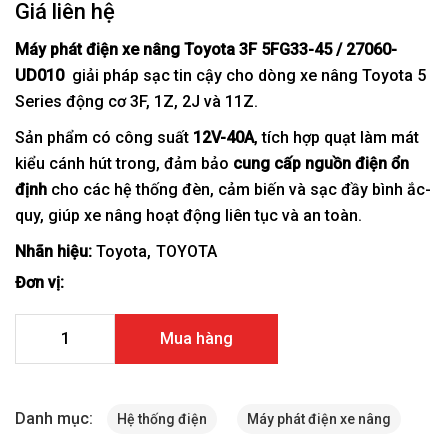
Giá liên hệ
Máy phát điện xe nâng Toyota 3F 5FG33-45 / 27060-
UD010
giải pháp sạc tin cậy cho dòng xe nâng Toyota 5
Series động cơ 3F, 1Z, 2J và 11Z.
Sản phẩm có công suất
12V-40A
, tích hợp quạt làm mát
kiểu cánh hút trong, đảm bảo
cung cấp nguồn điện ổn
định
cho các hệ thống đèn, cảm biến và sạc đầy bình ắc-
quy, giúp xe nâng hoạt động liên tục và an toàn.
Nhãn hiệu:
Toyota
TOYOTA
Đơn vị:
Máy phát điện xe nâng Toyota 3F 5FG33-45 / 8804-8903
Mua hàng
27060-UD010 số lượng
Danh mục:
Hệ thống điện
Máy phát điện xe nâng