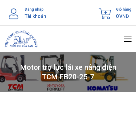
Skip
Đăng nhập
Giỏ hàng
to
Tài khoản
0
VNĐ
content
Motor trợ lực lái xe nâng điện
TCM FB20-25-7