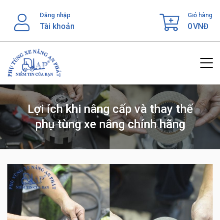
Skip
Đăng nhập
Giỏ hàng
to
Tài khoản
0
VNĐ
content
Lợi ích khi nâng cấp và thay thế
phụ tùng xe nâng chính hãng