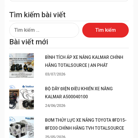
Tìm kiếm bài viết
Tìm
kiếm
Bài viết mới
cho:
BÌNH TÍCH ÁP XE NÂNG KALMAR CHÍNH
HÃNG TOTALSOURCE | AN PHÁT
03/07/2026
BỘ DÂY ĐIỆN ĐIỀU KHIỂN XE NÂNG
KALMAR A500040100
24/06/2026
BƠM THỦY LỰC XE NÂNG TOYOTA 8FD15-
8FD30 CHÍNH HÃNG TVH TOTALSOURCE
25/05/2026