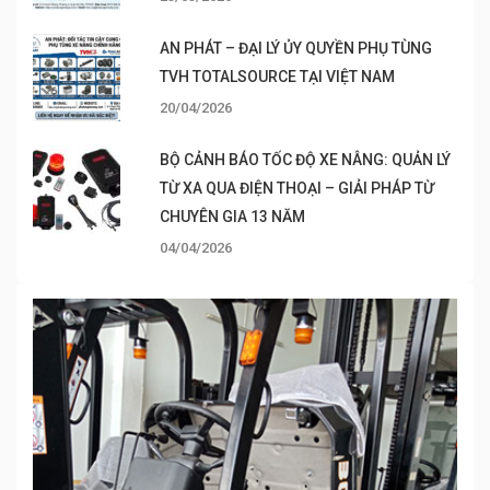
AN PHÁT – ĐẠI LÝ ỦY QUYỀN PHỤ TÙNG
TVH TOTALSOURCE TẠI VIỆT NAM
20/04/2026
BỘ CẢNH BÁO TỐC ĐỘ XE NÂNG: QUẢN LÝ
TỪ XA QUA ĐIỆN THOẠI – GIẢI PHÁP TỪ
CHUYÊN GIA 13 NĂM
04/04/2026