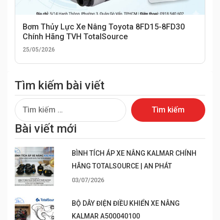
Bơm Thủy Lực Xe Nâng Toyota 8FD15-8FD30
Chính Hãng TVH TotalSource
25/05/2026
Tìm kiếm bài viết
Tìm
kiếm
Bài viết mới
cho:
BÌNH TÍCH ÁP XE NÂNG KALMAR CHÍNH
HÃNG TOTALSOURCE | AN PHÁT
03/07/2026
BỘ DÂY ĐIỆN ĐIỀU KHIỂN XE NÂNG
KALMAR A500040100