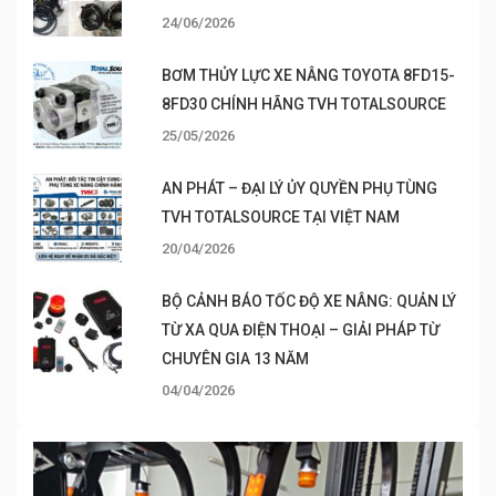
24/06/2026
BƠM THỦY LỰC XE NÂNG TOYOTA 8FD15-
8FD30 CHÍNH HÃNG TVH TOTALSOURCE
25/05/2026
AN PHÁT – ĐẠI LÝ ỦY QUYỀN PHỤ TÙNG
TVH TOTALSOURCE TẠI VIỆT NAM
20/04/2026
BỘ CẢNH BÁO TỐC ĐỘ XE NÂNG: QUẢN LÝ
TỪ XA QUA ĐIỆN THOẠI – GIẢI PHÁP TỪ
CHUYÊN GIA 13 NĂM
04/04/2026