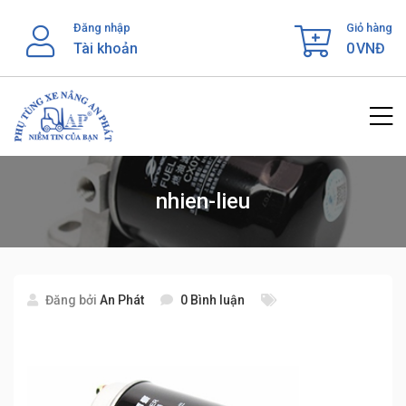
Skip
Đăng nhập
Giỏ hàng
to
Tài khoản
0
VNĐ
content
nhien-lieu
Đăng bởi
An Phát
0 Bình luận