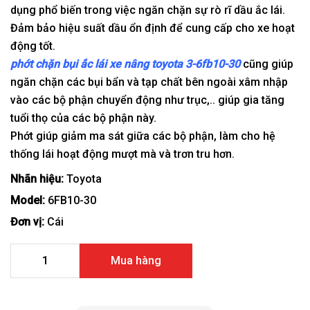
dụng phổ biến trong việc ngăn chặn sự rò rĩ dầu ắc lái.
Đảm bảo hiệu suất dầu ổn định để cung cấp cho xe hoạt
động tốt.
phớt chặn bụi ắc lái xe nâng toyota 3-6fb10-30
cũng giúp
ngăn chặn các bụi bẩn và tạp chất bên ngoài xâm nhập
vào các bộ phận chuyển động như trục,.. giúp gia tăng
tuổi thọ của các bộ phận này.
Phớt giúp giảm ma sát giữa các bộ phận, làm cho hệ
thống lái hoạt động mượt mà và trơn tru hơn.
Nhãn hiệu:
Toyota
Model:
6FB10-30
Đơn vị:
Cái
Phớt chặn bụi ắc lái xe nâng toyota 3-6FB10-30 số lượng
Mua hàng