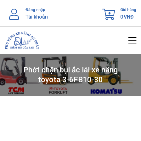
Skip
Đăng nhập
Giỏ hàng
to
Tài khoản
0
VNĐ
content
Phớt chặn bụi ắc lái xe nâng
toyota 3-6FB10-30