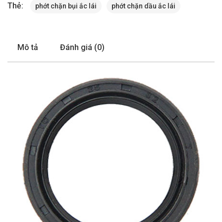
Thẻ:
phớt chặn bụi ắc lái
phớt chặn dầu ắc lái
Mô tả
Đánh giá (0)