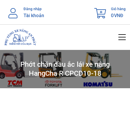
Skip
Đăng nhập
Giỏ hàng
to
Tài khoản
0
VNĐ
content
Phớt chặn dầu ắc lái xe nâng
HangCha R CPCD10-18