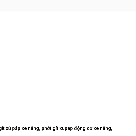
t gít xú páp xe nâng, phớt gít xupap động cơ xe nâng,