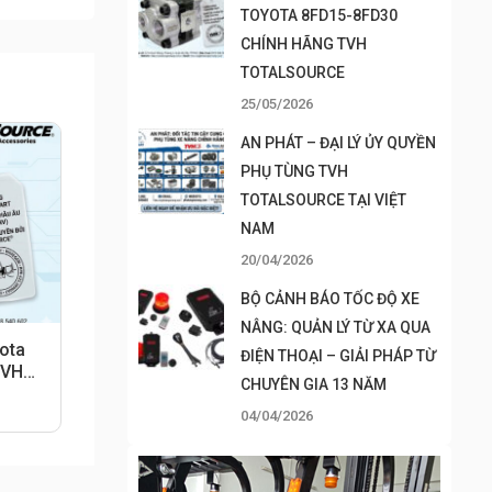
TOYOTA 8FD15-8FD30
CHÍNH HÃNG TVH
TOTALSOURCE
25/05/2026
AN PHÁT – ĐẠI LÝ ỦY QUYỀN
PHỤ TÙNG TVH
TOTALSOURCE TẠI VIỆT
NAM
20/04/2026
BỘ CẢNH BÁO TỐC ĐỘ XE
NÂNG: QUẢN LÝ TỪ XA QUA
ota
ĐIỆN THOẠI – GIẢI PHÁP TỪ
TVH
CHUYÊN GIA 13 NĂM
04/04/2026