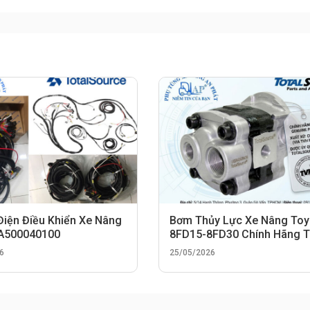
Điện Điều Khiển Xe Nâng
Bơm Thủy Lực Xe Nâng Toy
 A500040100
8FD15-8FD30 Chính Hãng 
TotalSource
6
25/05/2026