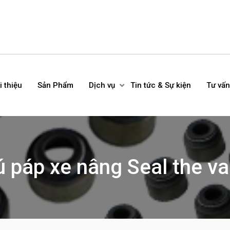
i thiệu
Sản Phẩm
Dịch vụ
Tin tức & Sự kiện
Tư vấn
ú páp xe nâng Seal the val