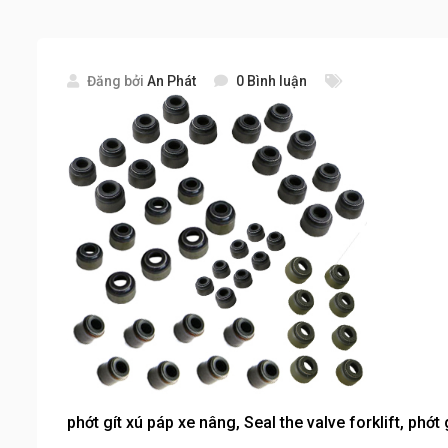
Đăng bởi
An Phát
0 Bình luận
phớt gít xú páp xe nâng, Seal the valve forklift, phớ