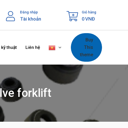
Đăng nhập
Giỏ hàng
Tài khoản
0
VNĐ
Buy
This
 kỹ thuật
Liên hệ
theme
ve forklift