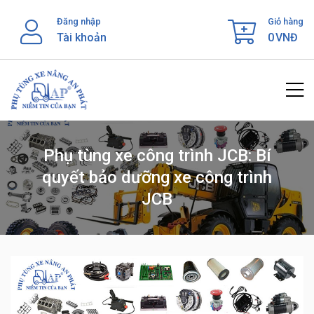
Skip
Đăng nhập
Giỏ hàng
to
Tài khoản
0
VNĐ
content
Phụ tùng xe công trình JCB: Bí
quyết bảo dưỡng xe công trình
JCB