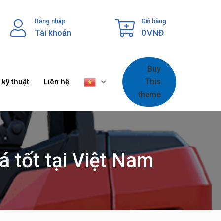
Đăng nhập
Giỏ hàng
Tài khoản
0
VNĐ
Buy
This
 kỹ thuật
Liên hệ
theme
á tốt tại Việt Nam