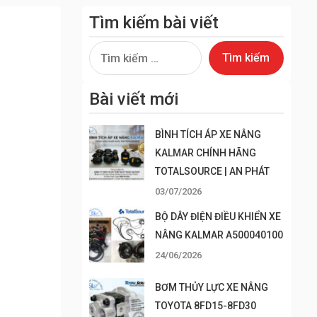
Tìm kiếm bài viết
Tìm
kiếm
cho:
Bài viết mới
BÌNH TÍCH ÁP XE NÂNG
KALMAR CHÍNH HÃNG
TOTALSOURCE | AN PHÁT
03/07/2026
BỘ DÂY ĐIỆN ĐIỀU KHIỂN XE
NÂNG KALMAR A500040100
24/06/2026
BƠM THỦY LỰC XE NÂNG
TOYOTA 8FD15-8FD30