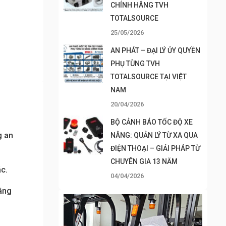
CHÍNH HÃNG TVH
TOTALSOURCE
25/05/2026
AN PHÁT – ĐẠI LÝ ỦY QUYỀN
PHỤ TÙNG TVH
TOTALSOURCE TẠI VIỆT
NAM
20/04/2026
BỘ CẢNH BÁO TỐC ĐỘ XE
g an
NÂNG: QUẢN LÝ TỪ XA QUA
ĐIỆN THOẠI – GIẢI PHÁP TỪ
CHUYÊN GIA 13 NĂM
ác.
04/04/2026
nâng