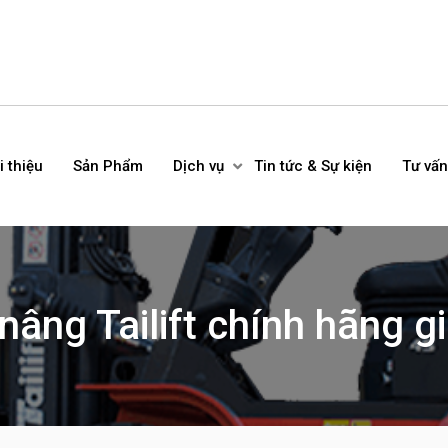
i thiệu
Sản Phẩm
Dịch vụ
Tin tức & Sự kiện
Tư vấn
âng Tailift chính hãng gi