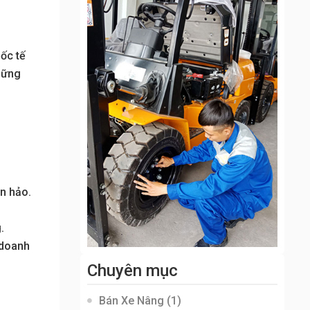
ốc tế
những
àn hảo.
.
 doanh
Chuyên mục
Bán Xe Nâng
(1)