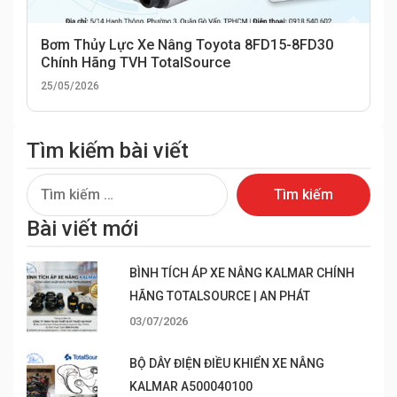
Bơm Thủy Lực Xe Nâng Toyota 8FD15-8FD30
Chính Hãng TVH TotalSource
25/05/2026
Tìm kiếm bài viết
Tìm
kiếm
Bài viết mới
cho:
BÌNH TÍCH ÁP XE NÂNG KALMAR CHÍNH
HÃNG TOTALSOURCE | AN PHÁT
03/07/2026
BỘ DÂY ĐIỆN ĐIỀU KHIỂN XE NÂNG
KALMAR A500040100