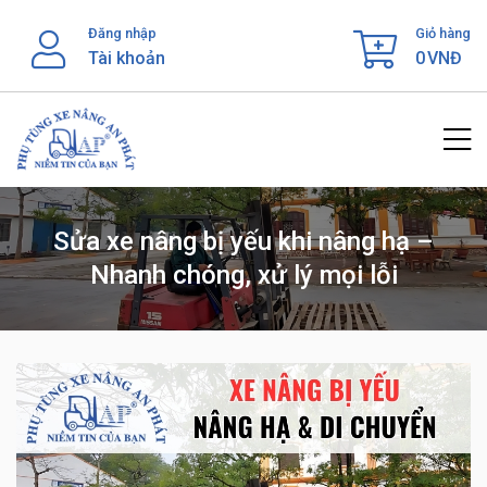
Skip
Đăng nhập
Giỏ hàng
to
Tài khoản
0
VNĐ
content
Sửa xe nâng bị yếu khi nâng hạ –
Nhanh chóng, xử lý mọi lỗi