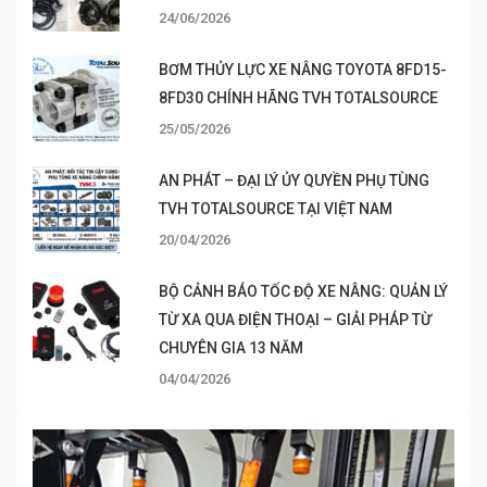
24/06/2026
BƠM THỦY LỰC XE NÂNG TOYOTA 8FD15-
8FD30 CHÍNH HÃNG TVH TOTALSOURCE
25/05/2026
AN PHÁT – ĐẠI LÝ ỦY QUYỀN PHỤ TÙNG
TVH TOTALSOURCE TẠI VIỆT NAM
20/04/2026
BỘ CẢNH BÁO TỐC ĐỘ XE NÂNG: QUẢN LÝ
TỪ XA QUA ĐIỆN THOẠI – GIẢI PHÁP TỪ
CHUYÊN GIA 13 NĂM
04/04/2026