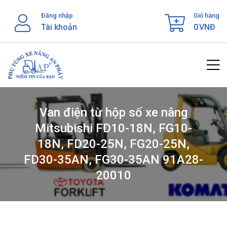
Skip
Đăng nhập
Giỏ hàng
to
Tài khoản
0
VNĐ
content
Van điện từ hộp số xe nâng
Mitsubishi FD10-18N, FG10-
18N, FD20-25N, FG20-25N,
FD30-35AN, FG30-35AN 91A28-
20010