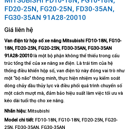
MITSUBISHI FD10-18N, FG10-18N,
FD20-25N, FG20-25N, FD30-35AN,
FG30-35AN 91A28-20010
Giá liên hệ
Van điện từ hộp số xe nâng Mitsubishi FD10-18N, FG10-
18N, FD20-25N, FG20-25N, FD30-35AN, FG30-35AN
91A28-20010
là một bộ phận không thể thiếu trong cấu
trúc tổng thể của xe nâng xe điện. Là trái tim của hệ
thống điều khiển hộp số, van điện từ này đóng vai trò như
một “bộ não” thông minh, thực hiện nhiệm vụ kiểm soát
dòng chảy dầu thủy lực và điều phối quá trình chuyển số
một cách mượt mà, đảm bảo hiệu suất làm việc tối ưu và
kéo dài tuổi thọ cho xe nâng.
Nhãn hiệu:
Mitsubishi
Model chi tiết:
FD10-18N, FG10-18N, FD20-25N, FG20-
25N, FD30-35AN, FG30-35AN