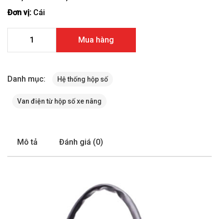
Đơn vị:
Cái
Van điện từ hộp số xe nâng Mitsubishi FD10-18N, FG10-18N
Mua hàng
FD20-25N, FG20-25N, FD30-35AN, FG30-35AN 91A28-2001
số lượng
Danh mục:
Hệ thống hộp số
Van điện từ hộp số xe nâng
Mô tả
Đánh giá (0)