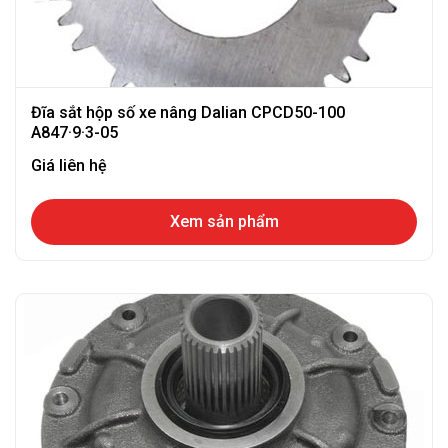
Đĩa sắt hộp số xe nâng Dalian CPCD50-100
A847·9·3-05
Giá liên hệ
Xem sản phẩm