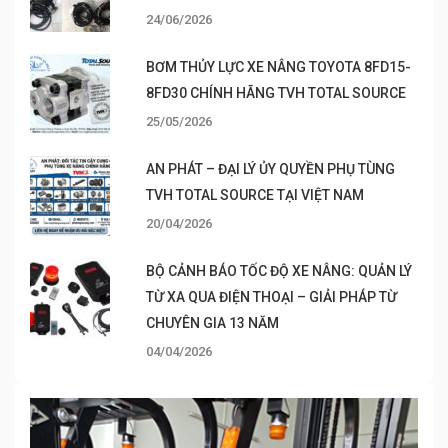
24/06/2026
BƠM THỦY LỰC XE NÂNG TOYOTA 8FD15-
8FD30 CHÍNH HÃNG TVH TOTAL SOURCE
25/05/2026
AN PHÁT – ĐẠI LÝ ỦY QUYỀN PHỤ TÙNG
TVH TOTAL SOURCE TẠI VIỆT NAM
20/04/2026
BỘ CẢNH BÁO TỐC ĐỘ XE NÂNG: QUẢN LÝ
TỪ XA QUA ĐIỆN THOẠI – GIẢI PHÁP TỪ
CHUYÊN GIA 13 NĂM
04/04/2026