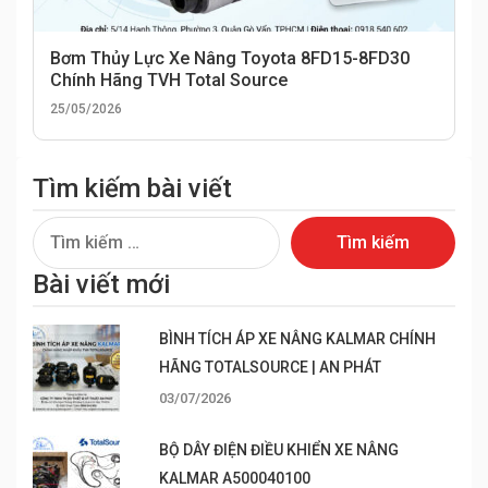
Bơm Thủy Lực Xe Nâng Toyota 8FD15-8FD30
Chính Hãng TVH Total Source
25/05/2026
Tìm kiếm bài viết
Tìm
kiếm
Bài viết mới
cho:
BÌNH TÍCH ÁP XE NÂNG KALMAR CHÍNH
HÃNG TOTALSOURCE | AN PHÁT
03/07/2026
BỘ DÂY ĐIỆN ĐIỀU KHIỂN XE NÂNG
KALMAR A500040100