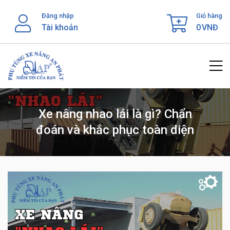
Skip
Đăng nhập
Giỏ hàng
to
Tài khoản
0
VNĐ
content
Xe nâng nhao lái là gì? Chẩn
đoán và khắc phục toàn diện