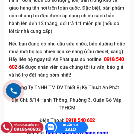
hình 100%, luôn có số lượng lớn, sẵn trong kho và
giao hàng tận nơi trên toàn quốc. Đặc biệt, sản phẩm
của chúng tôi đều được áp dụng chính sách bảo
hành lên đến 12 tháng, đổi trả 1:1 miễn phí (nếu có
lỗi từ nhà cung cấp).
Nếu bạn đang có nhu cầu sửa chữa, bảo dưỡng hoặc
mua mới bộ lọc nhiên liệu xe nâng (dầu diesel, xăng).
Hãy liên hệ ngay tới An Phát qua số hotline:
0918 540
602
để được nhân viên của chúng tôi tư vấn, báo giá
và hỗ trợ đặt hàng sớm nhất!
Công Ty TNHH TM DV Thiết Bị Kỹ Thuật An Phát
Địa Chỉ: 5/14 Hạnh Thông, Phường 3, Quận Gò Vấp,
TPHCM
Điện Thoại:
0918 540 602
Website:
https://phutungxenang.com/