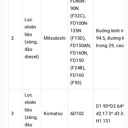
FD80N-
90N
(F32C),
Lọc
FD100N-
nhiên
135N
Đường kính ng
liệu
2
Mitsubishi
(F15D),
94.5, đường kí
(xăng,
FD150AN,
trong 29, cao 9
dầu
FD160N,
diesel)
FD150
(F24B),
FD160
(F93)
Lọc
nhiên
D1.93*D2.64*d
liệu
3
Komatsu
6D102
d2.17.3* d3.34.
(xăng,
H1.131
dầu