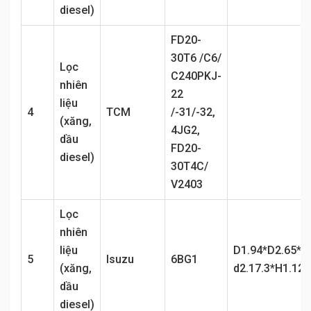
diesel)
FD20-
30T6 /C6/
Lọc
C240PKJ-
nhiên
22
liệu
4
TCM
/-31/-32,
(xăng,
4JG2,
dầu
FD20-
diesel)
30T4C/
V2403
Lọc
nhiên
liệu
D1.94*D2.65*d
5
Isuzu
6BG1
(xăng,
d2.17.3*H1.125
dầu
diesel)