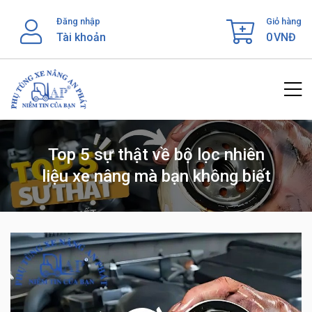
Skip
Đăng nhập
Giỏ hàng
to
Tài khoản
0
VNĐ
content
Top 5 sự thật về bộ lọc nhiên
liệu xe nâng mà bạn không biết