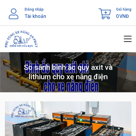
Skip
Đăng nhập
Giỏ hàng
to
Tài khoản
0
VNĐ
content
So sánh bình ắc quy axit và
lithium cho xe nâng điện