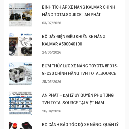
BÌNH TÍCH ÁP XE NÂNG KALMAR CHÍNH
HÃNG TOTALSOURCE | AN PHÁT
03/07/2026
BỘ DÂY ĐIỆN ĐIỀU KHIỂN XE NÂNG
KALMAR A500040100
24/06/2026
BƠM THỦY LỰC XE NÂNG TOYOTA 8FD15-
8FD30 CHÍNH HÃNG TVH TOTALSOURCE
25/05/2026
AN PHÁT – ĐẠI LÝ ỦY QUYỀN PHỤ TÙNG
TVH TOTALSOURCE TẠI VIỆT NAM
20/04/2026
BỘ CẢNH BÁO TỐC ĐỘ XE NÂNG: QUẢN LÝ