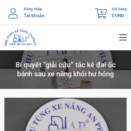
Skip
Đăng nhập
Giỏ hàng
to
Tài khoản
0
VNĐ
content
Bí quyết “giải cứu” tắc kê đai ốc
bánh sau xe nâng khỏi hư hỏng